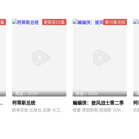
8集
更新至02集
第10集完结
美国 / 2026–
美国 / 2026
美
：幻境 —第九个绝地武士
柯蒂斯总统
蝙蝠侠：披风战士第二季
柯
斯蒂芬妮·比翠丝,凯斯·大卫,丹·巴克达尔,吉姆·拉什,凯尔茜·斯科特
格蕾·德丽斯勒,詹姆斯·乌尔班尼亚克,约翰·迪·马吉欧,杰森·沃特金斯,乔什·基顿,哈米什·林克莱特,马修·尼达姆,拉瑞恩·纽曼,加里·安东尼·威廉斯,罗南·拉夫特瑞,埃里克·摩根·斯图尔特,克里斯托·乔伊·布朗,米歇尔·C·博尼拉,JP·卡利亚赫,Zach·Lazar·Hoffman
凯