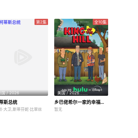
第2集
全10集
国 / 2026
美国 / 2026
蒂斯总统
乡巴佬希尔一家的幸福生活第十五季
斯·大卫,斯蒂芬妮·比翠丝
暂无