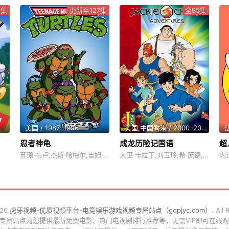
5集
更新至127集
全95集
美国 / 1987–1996
美国,中国香港 / 2000–2005
法
忍者神龟
成龙历险记国语
超
苏珊·布卢,杰斯·哈梅尔,吉姆·卡明斯,凯姆·克拉克,罗伯·鲍森,邦坡尔·罗宾逊,彼特·库伦,詹妮弗·达林,特蕾丝·麦克尼尔,詹姆斯·埃弗里,杰克·安杰尔,帕特·弗雷利,道林·海伍德,Michael·Gough,彼得·雷纳迪,托尼·杰,哈弥尔顿·坎普,汤森·科尔曼,Roxanne·Beckford,Patric·Zimmerman,麦琪·罗丝威尔,巴里·戈登,琼恩·盖伯,Renae·Jacobs,邓常兰
大卫·卡拉丁,刘玉玲,希·庞德,成龙,克兰西·布朗,武井乔治,迪·布拉雷·贝克尔,朗·普尔曼,弗兰克·维尔克,莫里斯·拉马奇,苏珊·布卢,约翰·迪·马吉欧,梅·惠特曼,迈克尔·艾恩塞德,朱利安·山德斯,托马斯·戴克,卡洛斯·阿拉斯拉奇,杰夫·贝内特,格雷格·埃利斯,凯特·希金斯,米盖尔·弗尔,大卫·卡耶,尼古拉斯·格斯特,吴汉章,皮特·杰森,艾米·希尔,吉姆·卡明斯,比利·维斯特,查尔斯·肖内西,罗伯·鲍森,比尔·法格巴克,马丁·贾维斯,Maile Flanagan,夏野萨博,布赖恩·道尔,迈克尔·罗森巴
内
026
虎牙视频-优质视频平台-电竞娱乐游戏视频专属站点（gqpjyc.com）
. All
频专属站点为您提供最新免费电影、热门电视剧排行推荐等，无需VIP即可在线