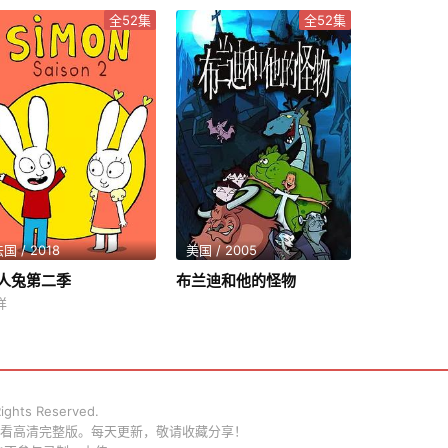
全52集
全52集
国 / 2018
美国 / 2005
人兔第二季
布兰迪和他的怪物
详
 Rights Reserved.
观看高清完整版。每天更新，敬请收藏分享！