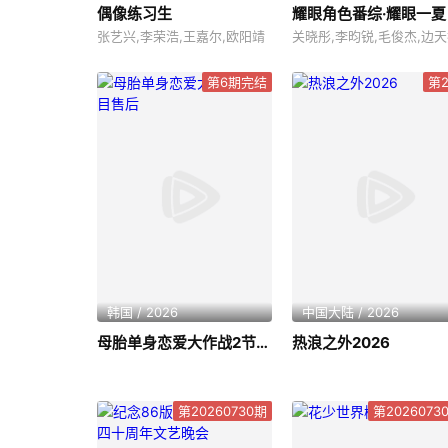
偶像练习生
耀眼角色番综·耀眼一夏
张艺兴,李荣浩,王嘉尔,欧阳靖
关晓彤,李昀锐,毛俊杰,边
第6期完结
第
韩国 / 2026
中国大陆 / 2026
母胎单身恋爱大作战2节目售后
热浪之外2026
第20260730期
第2026073