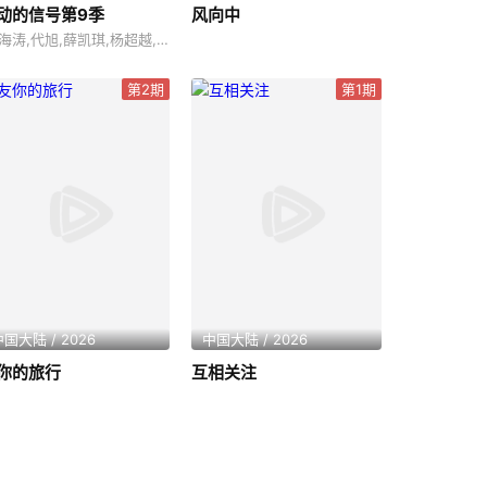
动的信号第9季
风向中
,杜海涛,代旭,薛凯琪,杨超越,张纯烨
第2期
第1期
国大陆 / 2026
中国大陆 / 2026
你的旅行
互相关注