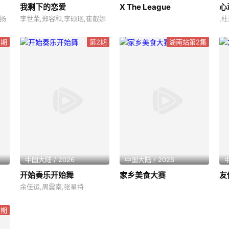
我剩下的恋爱
X The League
心
天扬
李世荣,郑容和,李硕珉,崔叡娜
2期
第2期
湖南站第2集
中国大陆 / 2026
中国大陆 / 2026
中
开始奏乐开始舞
家乡美食大赛
友
余佳运,周震南,张星特
0期