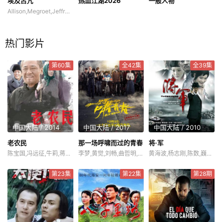
埃及古咒
热血江湖2026
一般人物
Allison,Megroet,Jeffrey,Shawn,Miller
热门影片
第60集
全42集
全39集
中国大陆 / 2014
中国大陆 / 2017
中国大陆 / 2010
老农民
那一场呼啸而过的青春
将·军
陈宝国,冯远征,牛莉,蒋欣,梁林琳,任帅,刘敏,霍亚明,舒耀瑄,刘向京,冯国强,白志迪,陈月末,林一霆
李梦,黄觉,刘畅,曲哲明,卜冠今,陶为,宫晓瑄,李正彦琦,梅树森
黄海波,杨志刚,陈数,巍子,江柏萱
第23集
第22集
第28期