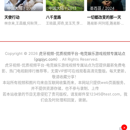
中国大陆 / 2000
中国大陆 / 2013
墨西哥 / 2024
天使行动
八千里路
一切都改变的那一天
林京来,王昌娥,何秋萍,何思融,姜昕言
王晓晨,郑奇,吴玉芳,李明,晨梓妍
路易斯·阿列塔,路易斯·阿尔贝蒂,加布里埃拉·卡托尔
Copyright © 2026
虎牙视频-优质视频平台-电竞娱乐游戏视频专属站点
（gqpjyc.com）
. All Rights Reserved.
虎牙视频-优质视频平台-电竞娱乐游戏视频专属站点为您提供最新免费电
影、热门电视剧排行推荐等，无需VIP即可在线观看高清完整版。每天更新，
敬请收藏分享！
本站所有视频和图片均来自互联网收集而来，本网站只提供web页面服务，
并不提供资源存储，也不参与录制、上传
若本站收录的节目无意侵犯了贵司版权，请发邮件至12345@test.com，我
们会及时处理和回复，谢谢。
×