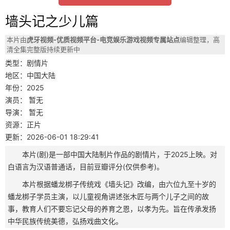
墙头记之少儿篇
本片由
虎牙视频-优质视频平台-电竞娱乐游戏视频专属站点
编辑整理，高
清全集完整版持续更新中
类型：剧情片
地区：中国大陆
年份：2025
演员：
暂无
导演：
暂无
资源：正片
更新：2026-06-01 18:29:41
本片(剧)是一部中国大陆制片作品的剧情片，于2025上映。对
白语言为汉语普通话，目前豆瓣评分(仅供参考)。
本片根据蟠龙梆子传统戏《墙头记》改编，由六位九至十岁的
蟠龙梆子学员主演，以儿童视角讲述张木匠与两个儿子之间的故
事，教育人们不要忘记父母的养育之恩，以孝为先。旨在传承发扬
中华民族传统美德，弘扬戏曲文化。