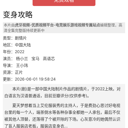
变身攻略
本片由
虎牙视频-优质视频平台-电竞娱乐游戏视频专属站点
编辑整理，高
清全集完整版持续更新中
类型：剧情片
地区：中国大陆
年份：2022
演员：
杨小兰
宝马
高语芯
导演：
王小玮
资源：正片
更新：2026-06-01 19:58:24
本片(剧)是一部中国大陆制片作品的剧情片，于2022上映。对
白语言为汉语普通话，目前豆瓣评分(仅供参考)。
夏天梦想着当上艾伦服装秀的主持人，于是费劲心思讨好电视
台里的每一个人，端茶倒水等各种杂事全都她一人承包，最后不仅
被其他人顶替，还落得了个被开除的下场。心灰意冷的她偶然认识
了盲人服装店老板，服装店变身衣...