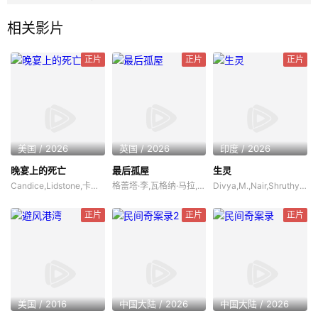
相关影片
正片
正片
正片
美国 / 2026
英国 / 2026
印度 / 2026
晚宴上的死亡
最后孤屋
生灵
Candice,Lidstone,卡梅伦·布罗德,马克·戴,Eden,Broda,Bryce,Wynter,玛蒂娜·奥尔蒂斯·路易斯,阿娜娜·里德瓦尔德,阮朴生,Jon,Welch,
格蕾塔·李,瓦格纳·马拉,西德·爱德华兹,
Divya,M.,Nair,Shruthy,Menon,苏迪普,赛亚米·凯尔,罗尚·马修,维诺德·萨加尔
正片
正片
正片
美国 / 2016
中国大陆 / 2026
中国大陆 / 2026