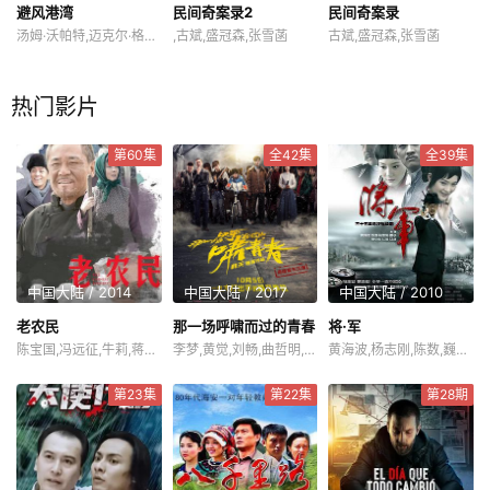
避风港湾
民间奇案录2
民间奇案录
汤姆·沃帕特,迈克尔·格兰特
,古斌,盛冠森,张雪菡
古斌,盛冠森,张雪菡
热门影片
第60集
全42集
全39集
中国大陆 / 2014
中国大陆 / 2017
中国大陆 / 2010
老农民
那一场呼啸而过的青春
将·军
陈宝国,冯远征,牛莉,蒋欣,梁林琳,任帅,刘敏,霍亚明,舒耀瑄,刘向京,冯国强,白志迪,陈月末,林一霆
李梦,黄觉,刘畅,曲哲明,卜冠今,陶为,宫晓瑄,李正彦琦,梅树森
黄海波,杨志刚,陈数,巍子,江柏萱
第23集
第22集
第28期