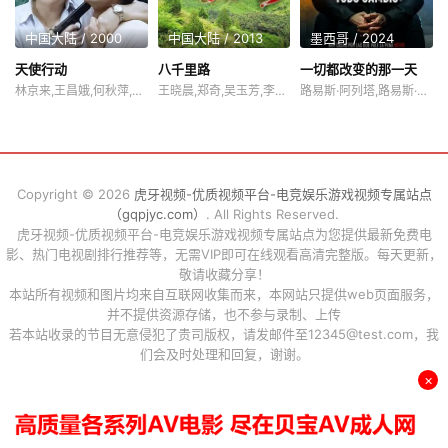
中国大陆 / 2000
中国大陆 / 2013
墨西哥 / 2024
天使行动
八千里路
一切都改变的那一天
林京来,王昌娥,何秋萍,何思融,姜昕言
王晓晨,郑奇,吴玉芳,李明,晨梓妍
路易斯·阿列塔,路易斯·阿尔贝蒂,加布里埃拉·卡托尔
Copyright © 2026
虎牙视频-优质视频平台-电竞娱乐游戏视频专属站点
（gqpjyc.com）
. All Rights Reserved.
虎牙视频-优质视频平台-电竞娱乐游戏视频专属站点为您提供最新免费电
影、热门电视剧排行推荐等，无需VIP即可在线观看高清完整版。每天更新，
敬请收藏分享！
本站所有视频和图片均来自互联网收集而来，本网站只提供web页面服务，
并不提供资源存储，也不参与录制、上传
若本站收录的节目无意侵犯了贵司版权，请发邮件至12345@test.com，我
们会及时处理和回复，谢谢。
×