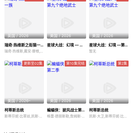
英国 / 2026
美国 / 2026
美国 / 2026
瑞奇·热维斯之街猫一族
星球大战：幻境 — 第九个绝地武士
星球大战：幻境 —第九个绝地武士
瑞奇·热维斯,戴安·摩根,汤姆·巴斯登,大卫·厄尔,乔·哈特利,安德鲁·布鲁克
暂无
更新至02集
第10集完结
第2集
美国 / 2026–
美国 / 2026
美国 / 2026
柯蒂斯总统
蝙蝠侠：披风战士第二季
柯蒂斯总统
斯蒂芬妮·比翠丝,凯斯·大卫,丹·巴克达尔,吉姆·拉什,凯尔茜·斯科特
格蕾·德丽斯勒,詹姆斯·乌尔班尼亚克,约翰·迪·马吉欧,杰森·沃特金斯,乔什·基顿,哈米什·林克莱特,马修·尼达姆,拉瑞恩·纽曼,加里·安东尼·威廉斯,罗南·拉夫特瑞,埃里克·摩根·斯图尔特,克里斯托·乔伊·布朗,米歇尔·C·博尼拉,JP·卡利亚赫,Zach·Lazar·Hoffman
凯斯·大卫,斯蒂芬妮·比翠丝