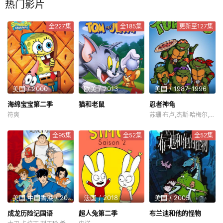
热门影片
全227集
全185集
更新至127集
美国 / 2000
欧美 / 2013
美国 / 1987–1996
海绵宝宝第二季
猫和老鼠
忍者神龟
符爽
苏珊·布卢,杰斯·哈梅尔,吉姆·卡明斯,凯姆·克拉克,罗伯·鲍森,邦坡尔·罗宾逊,彼特·库伦,詹妮弗·达林,特蕾丝·麦克尼尔,詹姆斯·埃弗里,杰克·安杰尔,帕特·弗雷利,道林·海伍德,Michael·Gough,彼得·雷纳迪,托尼·杰,哈弥尔顿·坎普,汤森·科尔曼,Roxanne·Beckford,Patric·Zimmerman,麦琪·罗丝威尔,巴里·戈登,琼恩·盖伯,Renae·Jacobs,邓常兰
全95集
全52集
全52集
美国,中国香港 / 2000–2005
法国 / 2018
美国 / 2005
成龙历险记国语
超人兔第二季
布兰迪和他的怪物