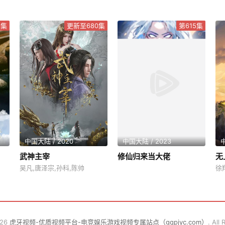
0集
更新至680集
第615集
中国大陆 / 2020
中国大陆 / 2023
中
武神主宰
修仙归来当大佬
无
吴凡,唐泽宗,孙科,陈帅
026
虎牙视频-优质视频平台-电竞娱乐游戏视频专属站点（gqpjyc.com）
. All