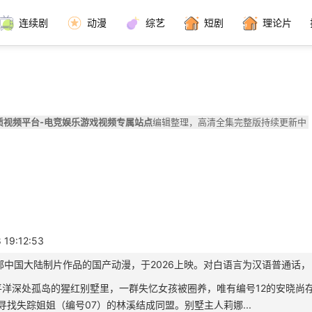
连续剧
动漫
综艺
短剧
理论片
质视频平台-电竞娱乐游戏视频专属站点
编辑整理，高清全集完整版持续更新中
19:12:53
一部中国大陆制片作品的国产动漫，于2026上映。对白语言为汉语普通话，
太平洋深处孤岛的猩红别墅里，一群失忆女孩被圈养，唯有编号12的安晓
寻找失踪姐姐（编号07）的林溪结成同盟。别墅主人莉娜...