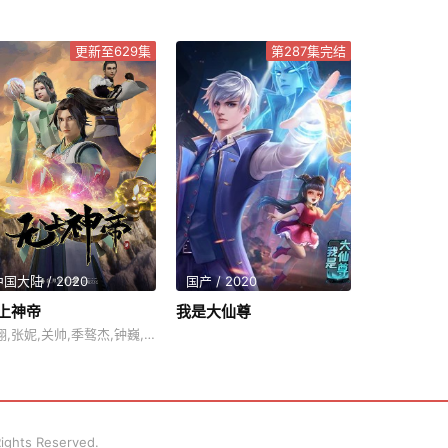
更新至629集
第287集完结
国大陆 / 2020
国产 / 2020
上神帝
我是大仙尊
徐翔,张妮,关帅,季骜杰,钟巍,Akira明
 Rights Reserved.