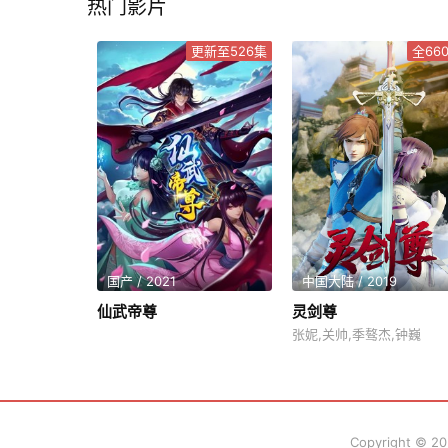
热门影片
更新至526集
全66
国产 / 2021
中国大陆 / 2019
仙武帝尊
灵剑尊
张妮,关帅,季骜杰,钟巍
Copyright © 2