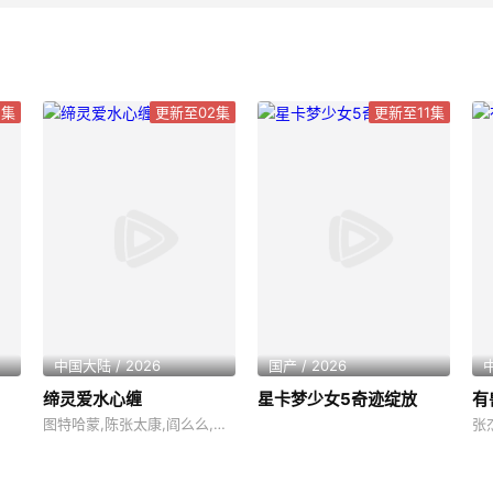
5集
更新至02集
更新至11集
中国大陆 / 2026
国产 / 2026
中
缔灵爱水心缠
星卡梦少女5奇迹绽放
有
图特哈蒙,陈张太康,阎么么,闫夜桥,陆庚宜,郝祥海,林柏青,刘知否