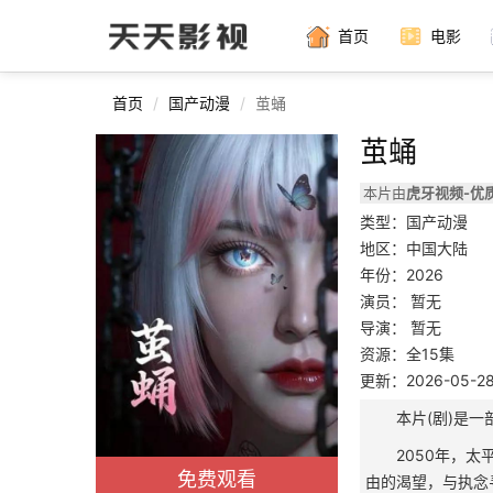
首页
电影
首页
国产动漫
茧蛹
茧蛹
本片由
虎牙视频-优
类型：国产动漫
地区：中国大陆
年份：2026
演员：
暂无
导演：
暂无
资源：全15集
更新：2026-05-28 
本片(剧)是
2050年，
免费观看
由的渴望，与执念