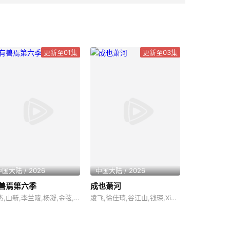
更新至01集
更新至03集
国大陆 / 2026
中国大陆 / 2026
兽焉第六季
成也萧河
张杰,山新,李兰陵,杨凝,金弦,孙睿扬,沈依杭
凌飞,徐佳琦,谷江山,钱琛,Xing Chao,赵熠彤,孙路路,姜秋再