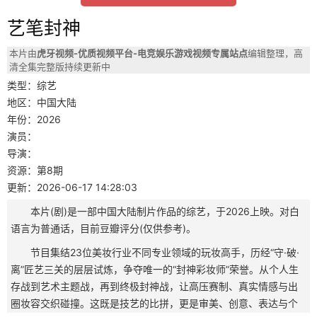
艺笔封神
本片由
虎牙视频-优质视频平台-电竞娱乐游戏视频专属站点
编辑整理，高
清全集完整版持续更新中
类型：综艺
地区：中国大陆
年份：2026
演员：
导演：
资源：第8期
更新：2026-06-17 14:28:03
本片(剧)是一部中国大陆制片作品的综艺，于2026上映。对白
语言为普通话，目前豆瓣评分(仅供参考)。
节目集结23位美妆行业不同专业领域的玩妆高手，历经“守·破·
离”匠艺三关的层层试炼，争夺唯一的“封神彩妆师”荣誉。从个人生
存战到艺术主题战，再到终极封神战，让高压赛制、真实情感与出
圈妆容交织碰撞。这既是技艺的比拼，更是审美、创意、表达与个