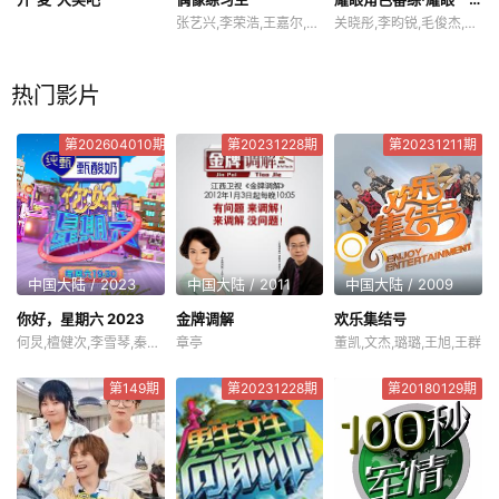
张艺兴,李荣浩,王嘉尔,欧阳靖
关晓彤,李昀锐,毛俊杰,边天扬
热门影片
第202604010期
第20231228期
第20231211期
中国大陆 / 2023
中国大陆 / 2011
中国大陆 / 2009
你好，星期六 2023
金牌调解
欢乐集结号
何炅,檀健次,李雪琴,秦霄贤,王鹤棣,黄明昊,蔡文静,赵小棠,冯禧
章亭
董凯,文杰,璐璐,王旭,王群
第149期
第20231228期
第20180129期