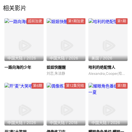
人魅力的全维度竞争。明星嘉宾与明星化妆师共同组成封神评审
相关影片
团，全程见证这场封神之旅，他们解读审美、拆析技法、分享经
验、激发思辨，以多元视角助力玩家突破自我，探索美的更多可
超前加更
第1期加更
第1期
能。
中国大陆 / 2026
中国大陆 / 2026
美国 / 2026
一路向海的少年
姐姐快醒醒
哈利的绝配情人
刘恋,朱洁静
Alexandra,Cooper,哈利·乔西
第6期
第12集完结
第1期
中国大陆 / 2026
中国大陆 / 2018
中国大陆 / 2026
开“麦”大笑吧
偶像练习生
耀眼角色番综·耀眼一夏